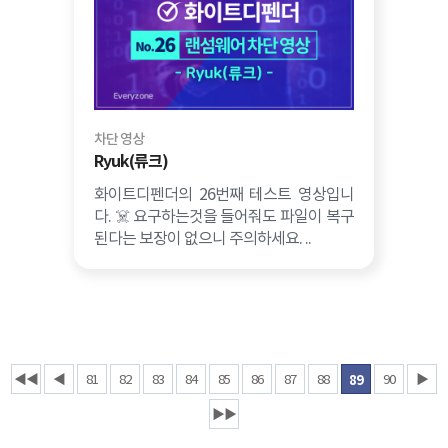
차단 영상
Ryuk(류크)
화이트디펜더의 26번째 테스트 영상입니
다. ☠️ 요구하는것을 들어줘도 파일이 복구
된다는 보장이 없으니 주의하세요. ..
◀◀
◀
81
82
83
84
85
86
87
88
90
▶
89
▶▶