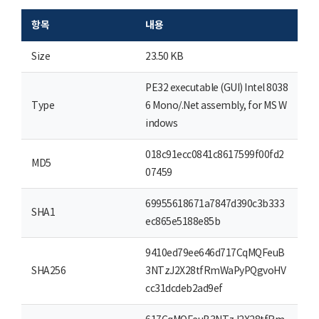
항목
내용
Size
23.50 KB
PE32 executable (GUI) Intel 8038
Type
6 Mono/.Net assembly, for MS W
indows
018c91ecc0841c8617599f00fd2
MD5
07459
69955618671a7847d390c3b333
SHA1
ec865e5188e85b
9410ed79ee646d717CqMQFeuB
SHA256
3NTzJ2X28tfRmWaPyPQgvoHV
cc31dcdeb2ad9ef