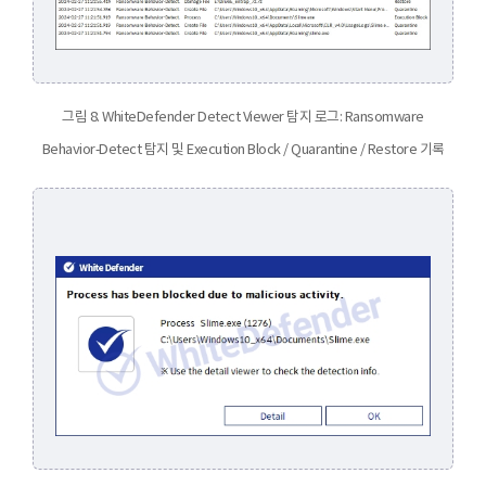
그림 8. WhiteDefender Detect Viewer 탐지 로그: Ransomware
Behavior‑Detect 탐지 및 Execution Block / Quarantine / Restore 기록