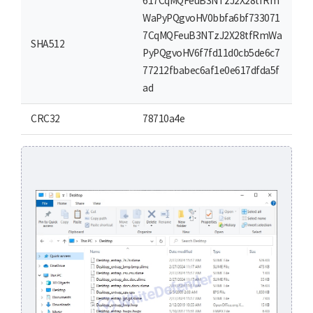
617CqMQFeuB3NTzJ2X28tfRm
WaPyPQgvoHV0bbfa6bf733071
7CqMQFeuB3NTzJ2X28tfRmWa
SHA512
PyPQgvoHV6f7fd11d0cb5de6c7
77212fbabec6af1e0e617dfda5f
ad
CRC32
78710a4e