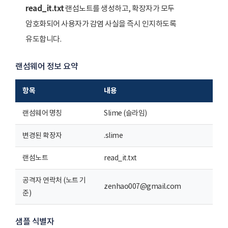
read_it.txt
랜섬노트를 생성하고, 확장자가 모두
암호화되어 사용자가 감염 사실을 즉시 인지하도록
유도합니다.
랜섬웨어 정보 요약
항목
내용
랜섬웨어 명칭
Slime (슬라임)
변경된 확장자
.slime
랜섬노트
read_it.txt
공격자 연락처 (노트 기
zenhao007@gmail.com
준)
샘플 식별자