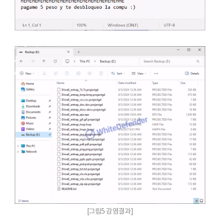
[그림5 감염결과]