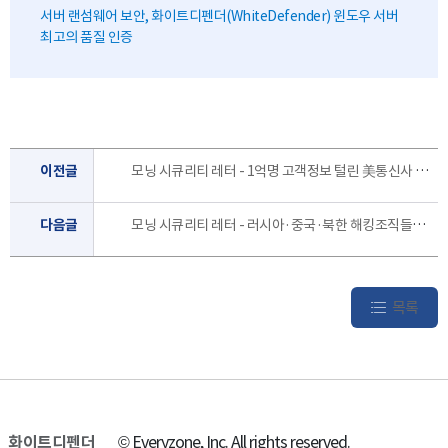
서버 랜섬웨어 보안, 화이트디펜더(WhiteDefender) 윈도우 서버
최고의 품질 인증
이전글
모닝 시큐리티 레터 - 1억명 고객정보 털린 美통신사 AT&T…"해커에 5억원.. [7월 3주]
다음글
모닝 시큐리티 레터 - 러시아·중국·북한 해킹조직들의 2024 파리 올림픽 타깃 사이버 공격 전망[6월 4주]
목록
화이트디펜더
© Everyzone, Inc. All rights reserved.