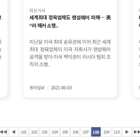
최신 기사
코
세계최대 정육업체도 랜섬웨어 피해… 美
“러 해커 소행..
제
지난달 미국 최대 송유관에 이어 최근 세계
송
최대 정육업체의 미국 자회사가 랜섬웨어
들
공격을 받아 미국 백악관이 러시아 범죄 조
직의 소행..
동아일보
|
2021-06-03
◀◀
◀
101
102
103
104
105
106
107
109
110
▶
▶
108