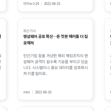
아이뉴스24
|
2021-06-15
최신 기사
멀
랜섬웨어 공포 확산…돈 맛본 해커들 더 집
요해져
6
민간기업 등을 겨냥한 해외 해킹조직의 랜
곧
섬웨어 공격이 갈수록 기승을 부리고 있습
이
니다. 시스템이나 중요 데이터를 암호화시
켜 이를 빌미로..
mtn
|
2021-06-10