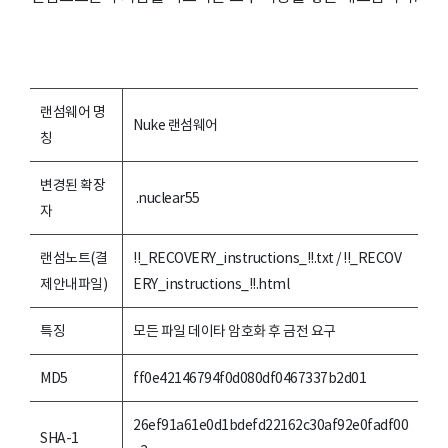
랜섬웨어 명
Nuke 랜섬웨어
칭
변경된 확장
.nuclear55
자
랜섬노트(결
!!_RECOVERY_instructions_!!.txt / !!_RECOV
제안내파일)
ERY_instructions_!!.html
특징
모든 파일 데이타 암호화 후 금전 요구
MD5
ff0e42146794f0d080df0467337b2d01
26ef91a61e0d1bdefd22162c30af92e0fadf00
SHA-1