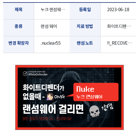
제목
누크 랜섬웨어 Nuke
등록일
2023-06-18
종류
랜섬 웨어
치료 방법
화이트디펜더로 진단/치료 가능합니다.
변경 확장자
.nuclear55
랜섬 노트
!!_RECOVERY_instructions_!!.txt / !!_RECOVERY_instructions_!!.html