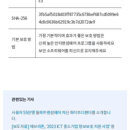
c3
3fb5af5018d03ff87735c678bef687cd5099e6
SHA-256
4c8c0636b62919c3b7d2072de9
가장 기본적이며 효과가 좋은 보호 방법은
기본 보호 방
신뢰 높은 안티랜섬웨어 프로그램을 사용하세요
법
보안 소프트웨어를 최신으로 유지해주세요
관련있는 기사
사용자 55만명 돌파!!! 랜섬웨어 차단 화이트디펜더를 소개합니
다.
[보도자료] 에브리존, '2023 ICT 중소기업 정보보호 지원 사업' 참