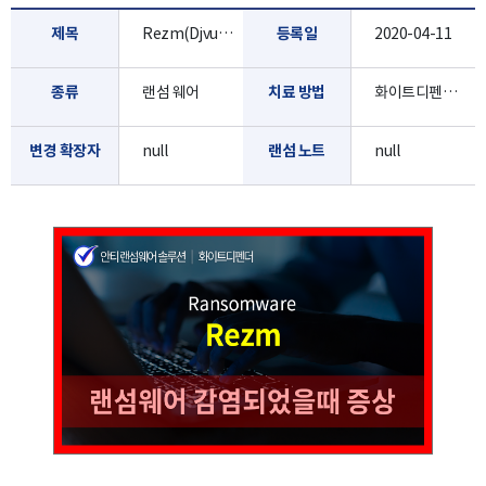
제목
Rezm(Djvu,Stop)
등록일
2020-04-11
종류
랜섬 웨어
치료 방법
화이트디펜더로 진단/치료 가능합니다.
변경 확장자
null
랜섬 노트
null