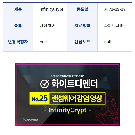
제목
InfinityCrypt
등록일
2020-05-09
종류
랜섬 웨어
치료 방법
화이트디펜더로 진단/치료 가능합니다.
변경 확장자
null
랜섬 노트
null