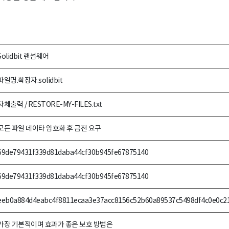
Solidbit 랜섬웨어
파일명.확장자.solidbit
자체출력 / RESTORE-MY-FILES.txt
모든 파일 데이타 암호화 후 금전 요구
69de79431f339d81daba44cf30b945fe67875140
69de79431f339d81daba44cf30b945fe67875140
eeb0a884d4eabc4f8811ecaa3e37acc8156c52b60a89537c5498df4c0e0c2
가장 기본적이며 효과가 좋은 보호 방법은