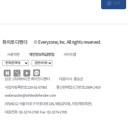
목록
화이트디펜더
© Everyzone, Inc. All rights reserved.
사용약관
개인정보취급방침
사이트맵
상호 : (주)에브리존 화이트디펜더
대표이사 : 홍승균
사업자등록번호:220-81-67981
통신판매업신고번호:2004-2419
webmaster@whitedefender.com
(우)04212 서울 마포구 마포대로136, 9층(공덕동, 지방재정회관)
대표전화 : 02-3274-2700 Fax : 02-3274-2709