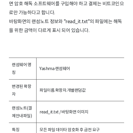
면 암호 해독 소프트웨어를 구입해야 하고 결제는 비트코인으
로만 가능하다고 합니다.
바탕화면의 랜섬노트 정보와 "read_it.txt"의 파일에는 해독
을 위한 금액이 다르게 표시 되어 있습니다.
랜섬웨어 명
Yashma 랜섬웨어
칭
변경된 확장
파일이름.확장자.개별랜덤값
자
랜섬노트(결
read_it.txt / 바탕화면 이미지
제안내파일)
특징
모든 파일 데이타 암호화 후 금전 요구