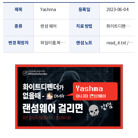
제목
Yashma
등록일
2023-06-04
종류
랜섬 웨어
치료 방법
화이트디펜더로 진단/치료 가능합니다.
변경 확장자
파일이름.확장자.개별랜덤값
랜섬 노트
read_it.txt / 바탕화면 이미지