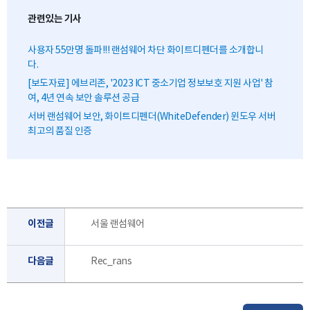
관련있는 기사
사용자 55만명 돌파!!! 랜섬웨어 차단 화이트디펜더를 소개합니
다.
[보도자료] 에브리존, '2023 ICT 중소기업 정보보호 지원 사업' 참
여, 4년 연속 보안 솔루션 공급
서버 랜섬웨어 보안, 화이트디펜더(WhiteDefender) 윈도우 서버
최고의 품질 인증
이전글
서울 랜섬웨어
다음글
Rec_rans