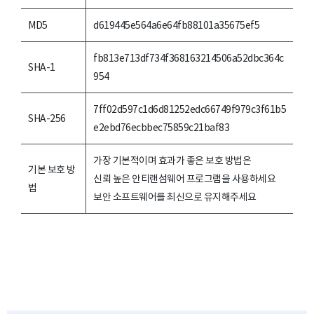
MD5
d619445e564a6e64fb88101a35675ef5
fb813e713df734f368163214506a52dbc364c
SHA-1
954
7ff02d597c1d6d81252edc66749f979c3f61b5
SHA-256
e2ebd76ecbbec75859c21baf83
가장 기본적이며 효과가 좋은 보호 방법은
기본 보호 방
신뢰 높은 안티랜섬웨어 프로그램을 사용하세요
법
보안 소프트웨어를 최신으로 유지해주세요