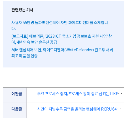
관련있는 기사
사용자 55만명 돌파!!! 랜섬웨어 차단 화이트디펜더를 소개합니
다.
[보도자료] 에브리존, '2023 ICT 중소기업 정보보호 지원 사업' 참
여, 4년 연속 보안 솔루션 공급
서버 랜섬웨어 보안, 화이트디펜더(WhiteDefender) 윈도우 서버
최고의 품질 인증
이전글
주요 프로세스 중지/프로세스 강제 종료 신키는 LIKEAHORSE 랜섬웨어
다음글
시간이 지날수록 금액을 올리는 랜섬웨어 RCRU 64 분석