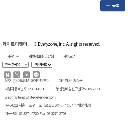
목록
화이트디펜더
© Everyzone, Inc. All rights reserved.
사용약관
개인정보취급방침
사이트맵
상호 : (주)에브리존 화이트디펜더
대표이사 : 홍승균
사업자등록번호:220-81-67981
통신판매업신고번호:2004-2419
webmaster@whitedefender.com
(우)04212 서울 마포구 마포대로136, 9층(공덕동, 지방재정회관)
대표전화 : 02-3274-2700 Fax : 02-3274-2709