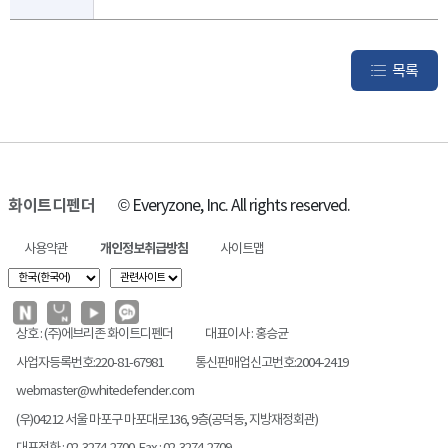
목록
화이트디펜더
© Everyzone, Inc. All rights reserved.
사용약관
개인정보취급방침
사이트맵
상호 : (주)에브리존 화이트디펜더
대표이사 : 홍승균
사업자등록번호:220-81-67981
통신판매업신고번호:2004-2419
webmaster@whitedefender.com
(우)04212 서울 마포구 마포대로136, 9층(공덕동, 지방재정회관)
대표전화 : 02-3274-2700 Fax : 02-3274-2709