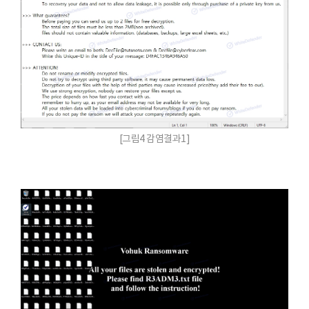
[그림4 감염결과1]