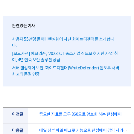
관련있는 기사
사용자 55만명 돌파!!! 랜섬웨어 차단 화이트디펜더를 소개합니
다.
[보도자료] 에브리존, '2023 ICT 중소기업 정보보호 지원 사업' 참
여, 4년 연속 보안 솔루션 공급
서버 랜섬웨어 보안, 화이트디펜더(WhiteDefender) 윈도우 서버
최고의 품질 인증
이전글
중요한 자료를 모두 360으로 암호화 하는 랜섬웨어 크립토360(Crypto360) 랜섬웨어
다음글
메일 첨부 파일 매크로 기능으로 랜섬웨어 감염 시키는 랜섬웨어 디보스(Devos) 랜섬웨어