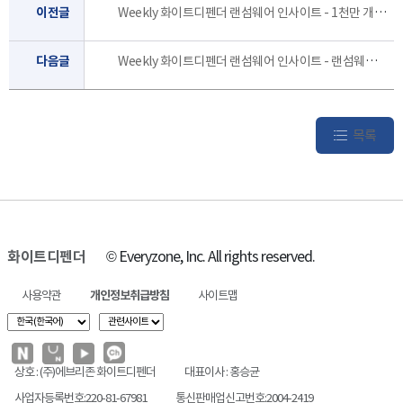
이전글
Weekly 화이트디펜더 랜섬웨어 인사이트 - 1천만 개인정보 유출됐나…프랑스 고용 서비스 센터 침해 사고[9월 2주]
다음글
Weekly 화이트디펜더 랜섬웨어 인사이트 - 랜섬웨어 공격 받은 피해 기업, 최초 공격 후 3개월 이내 후속 공격 경험 [8월 4주]
목록
화이트디펜더
© Everyzone, Inc. All rights reserved.
사용약관
개인정보취급방침
사이트맵
상호 : (주)에브리존 화이트디펜더
대표이사 : 홍승균
사업자등록번호:220-81-67981
통신판매업신고번호:2004-2419