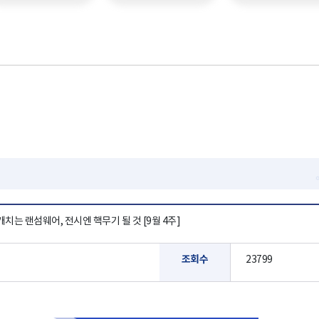
치는 랜섬웨어, 전시엔 핵무기 될 것 [9월 4주]
조회수
23799