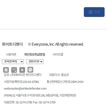
목록
화이트디펜더
© Everyzone, Inc. All rights reserved.
사용약관
개인정보취급방침
사이트맵
상호 : (주)에브리존 화이트디펜더
대표이사 : 홍승균
사업자등록번호:220-81-67981
통신판매업신고번호:2004-2419
webmaster@whitedefender.com
(우)04212 서울 마포구 마포대로136, 9층(공덕동, 지방재정회관)
대표전화 : 02-3274-2700 Fax : 02-3274-2709