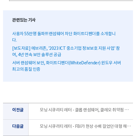
관련있는 기사
사용자 55만명 돌파!!! 랜섬웨어 차단 화이트디펜더를 소개합니
다.
[보도자료] 에브리존, '2023 ICT 중소기업 정보보호 지원 사업' 참
여, 4년 연속 보안 솔루션 공급
서버 랜섬웨어 보안, 화이트디펜더(WhiteDefender) 윈도우 서버
최고의 품질 인증
이전글
모닝 시큐리티 레터 - 클롭 랜섬웨어, 클레오 취약점 악용해 대규모 데이터 탈취 공격 감행 [12월 4주]
다음글
모닝 시큐리티 레터 - FBI가 현상 수배 걸었던 대형 해커, 러시아에서 체포돼 [12월 1주]