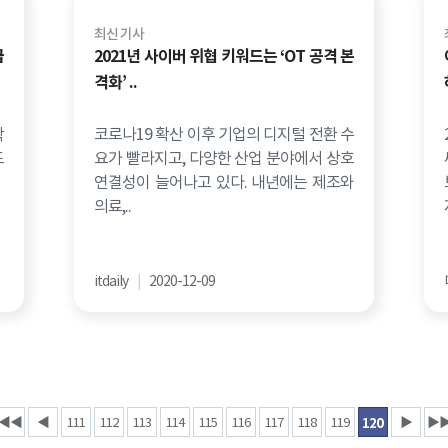
최신 기사
급
2021년 사이버 위협 키워드는 ‘OT 공격 본
격화’ ..
학
코로나19 확산 이후 기업의 디지털 전환 수
도
요가 빨라지고, 다양한 산업 분야에서 상호
연결성이 늘어나고 있다. 내년에는 제조와
의료,..
itdaily
|
2020-12-09
◀◀
◀
111
112
113
114
115
116
117
118
119
▶
▶
120