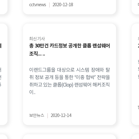
cctvnews
|
2020-12-18
최신 기사
페
총 30만건 카드정보 공개한 클롭 랜섬웨어
조직... ..
서
이랜드그룹을 대상으로 시스템 장애와 탈
랜
취 정보 공개 등을 통한 ‘이중 협박’ 전략을
퓨
취하고 있는 클롭(Clop) 랜섬웨어 해커조직
이..
보안뉴스
|
2020-12-14