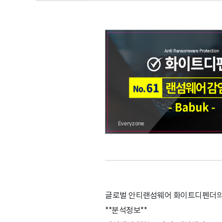
글로벌 안티랜섬웨어 화이트디펜더의 
**분석정보**