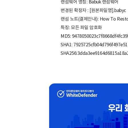
랜섬웨어 명칭: Babuk 랜섬웨어
변경된 확장자 : [원본파일명].babyc
랜섬 노트(결제안내): How To Restore 
특징: 모든 파일 암호화
MD5: 9478050023c7f8668df4fc3
SHA1: 7925725cfb04d796f497e51
SHA256:3dda3ee9164d6815a18a