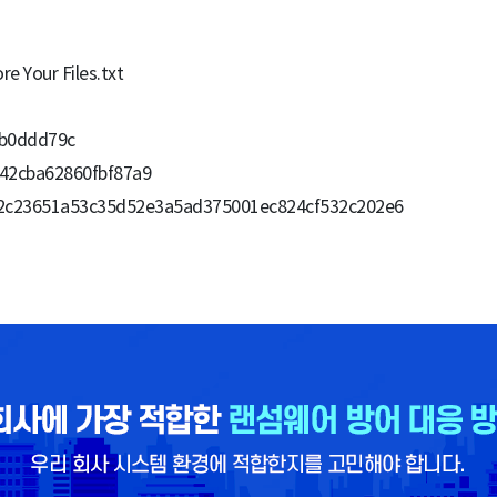
Your Files.txt
9b0ddd79c
42cba62860fbf87a9
2c23651a53c35d52e3a5ad375001ec824cf532c202e6