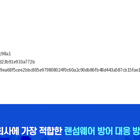
c98a1
1d23b91e933a772b
d89ea68f5cee2bbc805e979808024f0c60a2c90db86fb48d443a587cb15fae