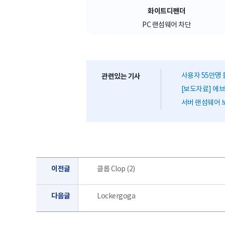
화이트디펜더
PC 랜섬웨어 차단
사용자 55만명 
관련있는 기사
[보도자료] 에브리
서버 랜섬웨어 보
이전글
클롭 Clop (2)
다음글
Lockergoga