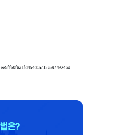
1ee5ff60f8a1fd454dca712c6974924bd