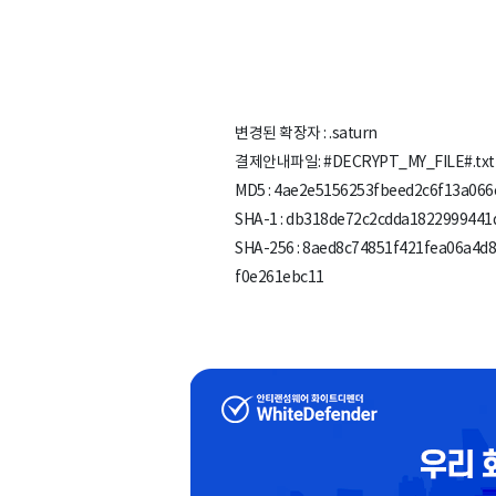
변경된 확장자 : .saturn
결제안내파일: #DECRYPT_MY_FILE#.txt
MD5 : 4ae2e5156253fbeed2c6f13a066
SHA-1 : db318de72c2cdda182299944
SHA-256 : 8aed8c74851f421fea06a4
f0e261ebc11