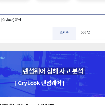
rylock] 분석
조회수
50072
[ CryLcok 랜섬웨어 ]