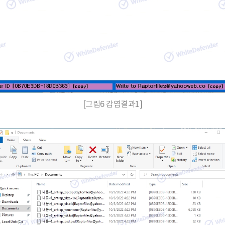
[그림6 감염결과1]