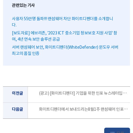
관련있는 기사
사용자 55만명 돌파!!! 랜섬웨어 차단 화이트디펜더를 소개합니
다.
[보도자료] 에브리존, '2023 ICT 중소기업 정보보호 지원 사업' 참
여, 4년 연속 보안 솔루션 공급
서버 랜섬웨어 보안, 화이트디펜더(WhiteDefender) 윈도우 서버
최고의 품질 인증
이전글
(광고) [화이트디펜더] 기업을 위한 인포 뉴스레터입니다. [8월4주]
다음글
화이트디펜더에서 보내드리는8월1주 랜섬웨어 인포 레터 입니다.