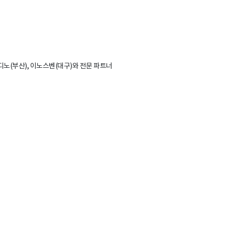
(부산), 이노스벤(대구)와 전문 파트너