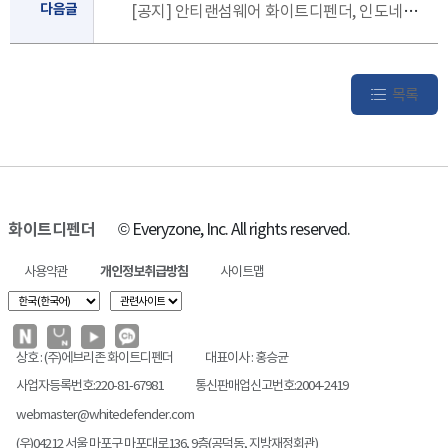
다음글
[공지] 안티랜섬웨어 화이트디펜더, 인도네시아 글로벌 금융사 수주
목록
화이트디펜더
© Everyzone, Inc. All rights reserved.
사용약관
개인정보취급방침
사이트맵
상호 : (주)에브리존 화이트디펜더
대표이사 : 홍승균
사업자등록번호:220-81-67981
통신판매업신고번호:2004-2419
webmaster@whitedefender.com
(우)04212 서울 마포구 마포대로136, 9층(공덕동, 지방재정회관)