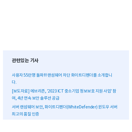
관련있는 기사
사용자 55만명 돌파!!! 랜섬웨어 차단 화이트디펜더를 소개합니
다.
[보도자료] 에브리존, '2023 ICT 중소기업 정보보호 지원 사업' 참
여, 4년 연속 보안 솔루션 공급
서버 랜섬웨어 보안, 화이트디펜더(WhiteDefender) 윈도우 서버
최고의 품질 인증