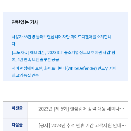
관련있는 기사
사용자 55만명 돌파!!! 랜섬웨어 차단 화이트디펜더를 소개합니
다.
[보도자료] 에브리존, '2023 ICT 중소기업 정보보호 지원 사업' 참
여, 4년 연속 보안 솔루션 공급
서버 랜섬웨어 보안, 화이트디펜더(WhiteDefender) 윈도우 서버
최고의 품질 인증
이전글
2023년 [제 5회] 랜섬웨어 강력 대응 세미나에 초대합니다. [10.12.목]
다음글
[공지] 2023년 추석 연휴 기간 고객지원 안내 (9/28~10/3)