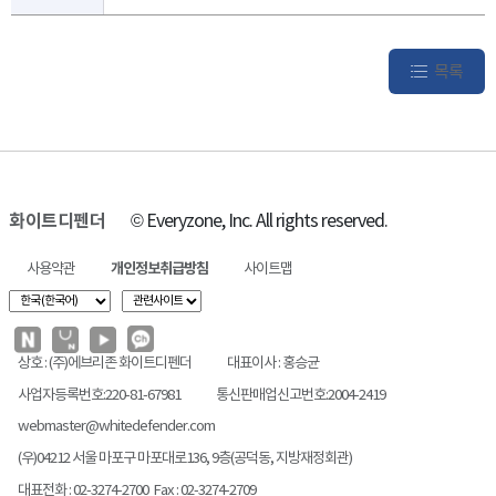
목록
화이트디펜더
© Everyzone, Inc. All rights reserved.
사용약관
개인정보취급방침
사이트맵
상호 : (주)에브리존 화이트디펜더
대표이사 : 홍승균
사업자등록번호:220-81-67981
통신판매업신고번호:2004-2419
webmaster@whitedefender.com
(우)04212 서울 마포구 마포대로136, 9층(공덕동, 지방재정회관)
대표전화 : 02-3274-2700 Fax : 02-3274-2709