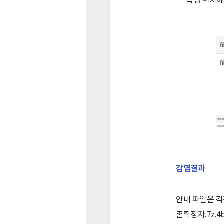
감염결과
안내 파일은 각
존확장자.7z.4