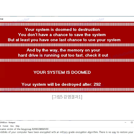
[그림5 감염결과1]