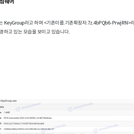
 랜섬웨어
KeyGroup라고 하며 <기존이름.기존확장자.7z.4bPQb6-PrwjRN
경하고 있는 모습을 보이고 있습니다.