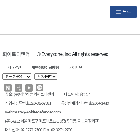
목록
화이트디펜더
© Everyzone, Inc. All rights reserved.
사용약관
개인정보취급방침
사이트맵
상호 : (주)에브리존 화이트디펜더
대표이사 : 홍승균
사업자등록번호:220-81-67981
통신판매업신고번호:2004-2419
webmaster@whitedefender.com
(우)04212 서울 마포구 마포대로136, 9층(공덕동, 지방재정회관)
대표전화 : 02-3274-2700 Fax : 02-3274-2709