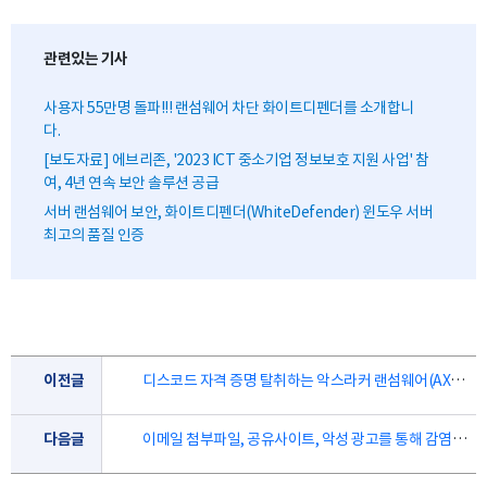
관련있는 기사
사용자 55만명 돌파!!! 랜섬웨어 차단 화이트디펜더를 소개합니
다.
[보도자료] 에브리존, '2023 ICT 중소기업 정보보호 지원 사업' 참
여, 4년 연속 보안 솔루션 공급
서버 랜섬웨어 보안, 화이트디펜더(WhiteDefender) 윈도우 서버
최고의 품질 인증
이전글
디스코드 자격 증명 탈취하는 악스라커 랜섬웨어(AXLocker Ransomware)
다음글
이메일 첨부파일, 공유사이트, 악성 광고를 통해 감염되는 Zxc 랜섬웨어