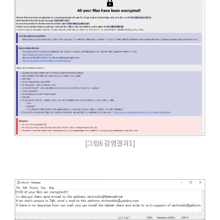
[그림6 감염결과1]