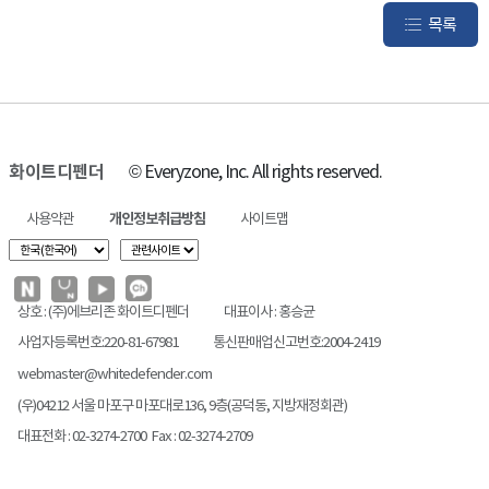
목록
화이트디펜더
© Everyzone, Inc. All rights reserved.
사용약관
개인정보취급방침
사이트맵
상호 : (주)에브리존 화이트디펜더
대표이사 : 홍승균
사업자등록번호:220-81-67981
통신판매업신고번호:2004-2419
webmaster@whitedefender.com
(우)04212 서울 마포구 마포대로136, 9층(공덕동, 지방재정회관)
대표전화 : 02-3274-2700 Fax : 02-3274-2709