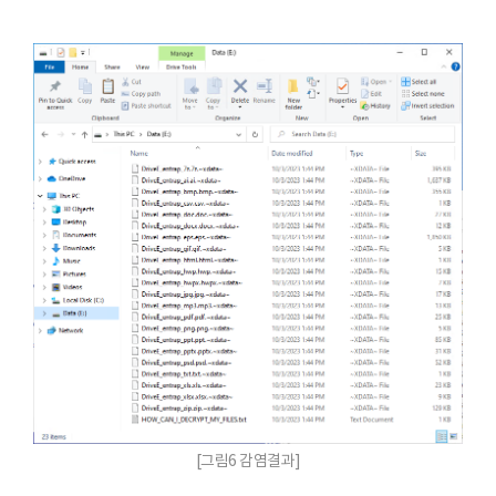
[그림6 감염결과]