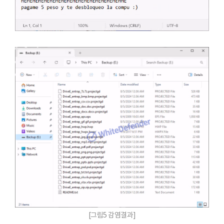
[그림5 감염결과]