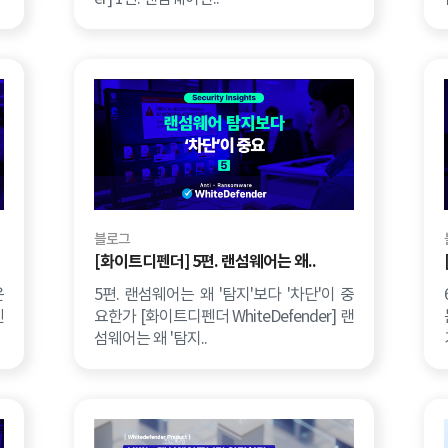
블로그
[화이트디펜더] 5편. 랜섬웨어는 왜..
운
5편. 랜섬웨어는 왜 '탐지'보다 '차단'이 중
신
요한가 [화이트디펜더 WhiteDefender] 랜
섬웨어는 왜 '탐지..