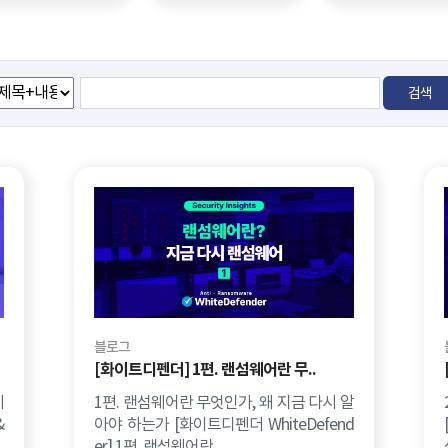
블로그
[화이트디펜더] 1편. 랜섬웨어란 무..
1편. 랜섬웨어란 무엇인가, 왜 지금 다시 알
웨
아야 하는가 [화이트디펜더 WhiteDefend
&
er] 1편. 랜섬웨어란..