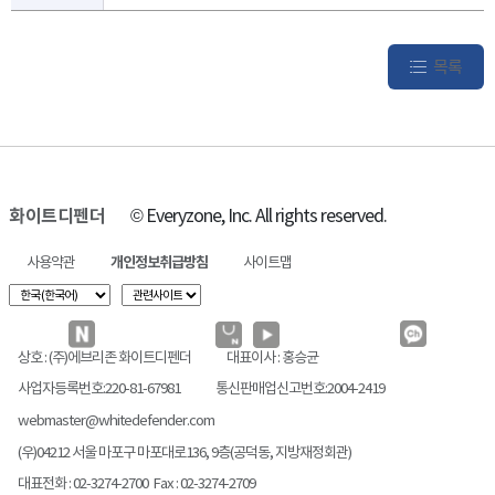
목록
화이트디펜더
© Everyzone, Inc. All rights reserved.
사용약관
개인정보취급방침
사이트맵
상호 : (주)에브리존 화이트디펜더
대표이사 : 홍승균
사업자등록번호:220-81-67981
통신판매업신고번호:2004-2419
webmaster@whitedefender.com
(우)04212 서울 마포구 마포대로136, 9층(공덕동, 지방재정회관)
대표전화 : 02-3274-2700 Fax : 02-3274-2709