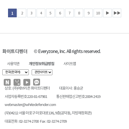
2
3
4
5
6
7
8
9
10
▶
▶▶
1
화이트디펜더
© Everyzone, Inc. All rights reserved.
사용약관
개인정보취급방침
사이트맵
상호 : (주)에브리존 화이트디펜더
대표이사 : 홍승균
사업자등록번호:220-81-67981
통신판매업신고번호:2004-2419
webmaster@whitedefender.com
(우)04212 서울 마포구 마포대로136, 9층(공덕동, 지방재정회관)
대표전화 : 02-3274-2700 Fax : 02-3274-2709