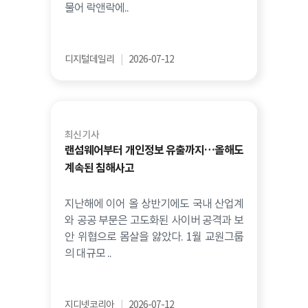
물어 락앤락에..
디지털데일리
|
2026-07-12
최신 기사
랜섬웨어부터 개인정보 유출까지…올해도
계속된 침해사고
지난해에 이어 올 상반기에도 국내 산업계
와 공공 부문은 고도화된 사이버 공격과 보
안 위협으로 몸살을 앓았다. 1월 교원그룹
의 대규모 ..
지디넷코리아
|
2026-07-12