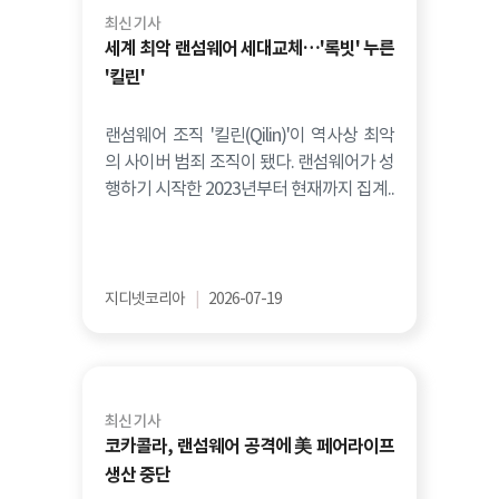
최신 기사
세계 최악 랜섬웨어 세대교체…'록빗' 누른
'킬린'
랜섬웨어 조직 '킬린(Qilin)'이 역사상 최악
의 사이버 범죄 조직이 됐다. 랜섬웨어가 성
행하기 시작한 2023년부터 현재까지 집계..
지디넷코리아
|
2026-07-19
최신 기사
코카콜라, 랜섬웨어 공격에 美 페어라이프
생산 중단