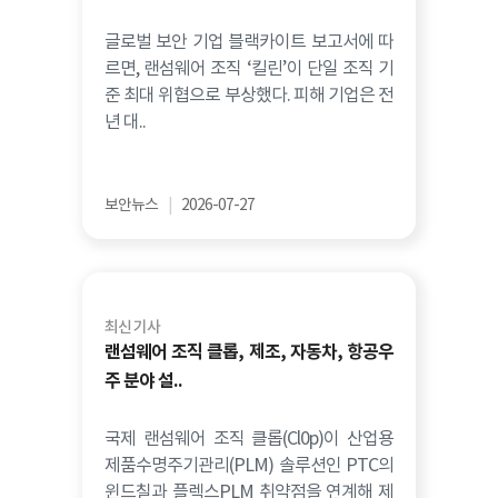
글로벌 보안 기업 블랙카이트 보고서에 따
르면, 랜섬웨어 조직 ‘킬린’이 단일 조직 기
준 최대 위협으로 부상했다. 피해 기업은 전
년 대..
보안뉴스
|
2026-07-27
최신 기사
랜섬웨어 조직 클롭, 제조, 자동차, 항공우
주 분야 설..
국제 랜섬웨어 조직 클롭(Cl0p)이 산업용
제품수명주기관리(PLM) 솔루션인 PTC의
윈드칠과 플렉스PLM 취약점을 연계해 제