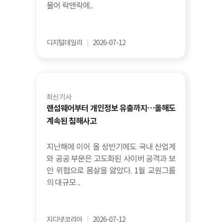
물어 락앤락에..
디지털데일리
|
2026-07-12
최신 기사
랜섬웨어부터 개인정보 유출까지…올해도
계속된 침해사고
지난해에 이어 올 상반기에도 국내 산업계
와 공공 부문은 고도화된 사이버 공격과 보
안 위협으로 몸살을 앓았다. 1월 교원그룹
의 대규모 ..
지디넷코리아
|
2026-07-12