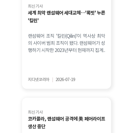
최신 기사
세계 최악 랜섬웨어 세대교체…'록빗' 누른
'킬린'
랜섬웨어 조직 '킬린(Qilin)'이 역사상 최악
의 사이버 범죄 조직이 됐다. 랜섬웨어가 성
행하기 시작한 2023년부터 현재까지 집계..
지디넷코리아
|
2026-07-19
최신 기사
코카콜라, 랜섬웨어 공격에 美 페어라이프
생산 중단