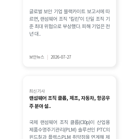
글로벌 보안 기업 블랙카이트 보고서에 따
르면, 랜섬웨어 조직 ‘킬린’이 단일 조직 기
준 최대 위협으로 부상했다. 피해 기업은 전
년 대..
보안뉴스
|
2026-07-27
최신 기사
랜섬웨어 조직 클롭, 제조, 자동차, 항공우
주 분야 설..
국제 랜섬웨어 조직 클롭(Cl0p)이 산업용
제품수명주기관리(PLM) 솔루션인 PTC의
윈드칠과 플렉스PLM 취약점을 연계해 제