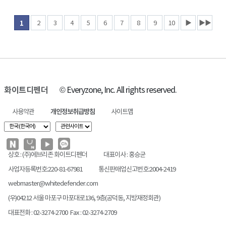
2
3
4
5
6
7
8
9
10
▶
▶▶
1
화이트디펜더
© Everyzone, Inc. All rights reserved.
사용약관
개인정보취급방침
사이트맵
상호 : (주)에브리존 화이트디펜더
대표이사 : 홍승균
사업자등록번호:220-81-67981
통신판매업신고번호:2004-2419
webmaster@whitedefender.com
(우)04212 서울 마포구 마포대로136, 9층(공덕동, 지방재정회관)
대표전화 : 02-3274-2700 Fax : 02-3274-2709