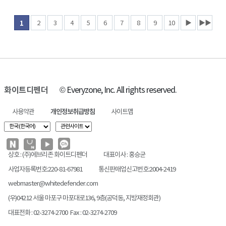
2
3
4
5
6
7
8
9
10
▶
▶▶
1
화이트디펜더
© Everyzone, Inc. All rights reserved.
사용약관
개인정보취급방침
사이트맵
상호 : (주)에브리존 화이트디펜더
대표이사 : 홍승균
사업자등록번호:220-81-67981
통신판매업신고번호:2004-2419
webmaster@whitedefender.com
(우)04212 서울 마포구 마포대로136, 9층(공덕동, 지방재정회관)
대표전화 : 02-3274-2700 Fax : 02-3274-2709