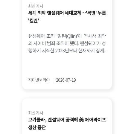
최신 기사
세계 최악 랜섬웨어 세대교체…'록빗' 누른
'킬린'
랜섬웨어 조직 '킬린(Qilin)'이 역사상 최악
의 사이버 범죄 조직이 됐다. 랜섬웨어가 성
행하기 시작한 2023년부터 현재까지 집계..
지디넷코리아
|
2026-07-19
최신 기사
코카콜라, 랜섬웨어 공격에 美 페어라이프
생산 중단