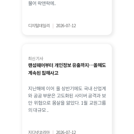
물어 락앤락에..
디지털데일리
|
2026-07-12
최신 기사
랜섬웨어부터 개인정보 유출까지…올해도
계속된 침해사고
지난해에 이어 올 상반기에도 국내 산업계
와 공공 부문은 고도화된 사이버 공격과 보
안 위협으로 몸살을 앓았다. 1월 교원그룹
의 대규모 ..
지디넷코리아
|
2026-07-12