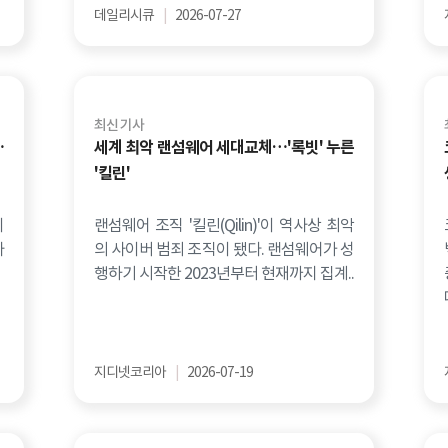
데일리시큐
|
2026-07-27
최신 기사
…
세계 최악 랜섬웨어 세대교체…'록빗' 누른
'킬린'
이
랜섬웨어 조직 '킬린(Qilin)'이 역사상 최악
사
의 사이버 범죄 조직이 됐다. 랜섬웨어가 성
행하기 시작한 2023년부터 현재까지 집계..
지디넷코리아
|
2026-07-19