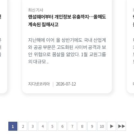
최신 기사
인
랜섬웨어부터 개인정보 유출까지…올해도
계속된 침해사고
유
지난해에 이어 올 상반기에도 국내 산업계
개
와 공공 부문은 고도화된 사이버 공격과 보
을
안 위협으로 몸살을 앓았다. 1월 교원그룹
의 대규모 ..
지디넷코리아
|
2026-07-12
2
3
4
5
6
7
8
9
10
▶
▶▶
1