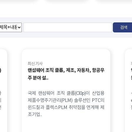
최신 기사
)
랜섬웨어 조직 클롭, 제조, 자동차, 항공우
주 분야 설..
따
국제 랜섬웨어 조직 클롭(Cl0p)이 산업용
기
제품수명주기관리(PLM) 솔루션인 PTC의
전
윈드칠과 플렉스PLM 취약점을 연계해 제
조기업..