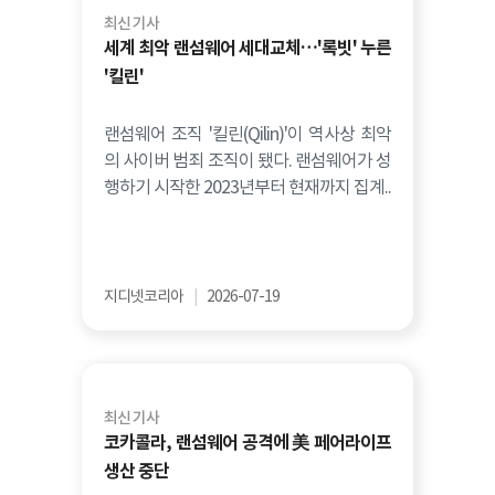
최신 기사
세계 최악 랜섬웨어 세대교체…'록빗' 누른
'킬린'
랜섬웨어 조직 '킬린(Qilin)'이 역사상 최악
의 사이버 범죄 조직이 됐다. 랜섬웨어가 성
행하기 시작한 2023년부터 현재까지 집계..
지디넷코리아
|
2026-07-19
최신 기사
코카콜라, 랜섬웨어 공격에 美 페어라이프
생산 중단