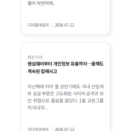
물어 락앤락에..
디지털데일리
|
2026-07-12
최신 기사
랜섬웨어부터 개인정보 유출까지…올해도
계속된 침해사고
지난해에 이어 올 상반기에도 국내 산업계
와 공공 부문은 고도화된 사이버 공격과 보
안 위협으로 몸살을 앓았다. 1월 교원그룹
의 대규모 ..
지디넷코리아
|
2026-07-12