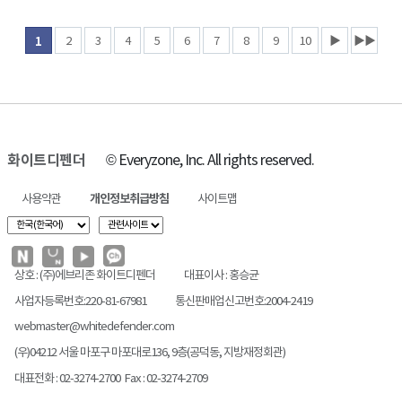
2
3
4
5
6
7
8
9
10
▶
▶▶
1
화이트디펜더
© Everyzone, Inc. All rights reserved.
사용약관
개인정보취급방침
사이트맵
상호 : (주)에브리존 화이트디펜더
대표이사 : 홍승균
사업자등록번호:220-81-67981
통신판매업신고번호:2004-2419
webmaster@whitedefender.com
(우)04212 서울 마포구 마포대로136, 9층(공덕동, 지방재정회관)
대표전화 : 02-3274-2700 Fax : 02-3274-2709