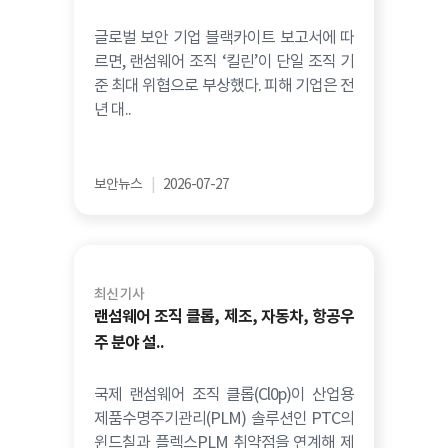
글로벌 보안 기업 블랙카이트 보고서에 따
르면, 랜섬웨어 조직 ‘킬린’이 단일 조직 기
준 최대 위협으로 부상했다. 피해 기업은 전
년 대..
보안뉴스
|
2026-07-27
최신 기사
랜섬웨어 조직 클롭, 제조, 자동차, 항공우
주 분야 설..
국제 랜섬웨어 조직 클롭(Cl0p)이 산업용
제품수명주기관리(PLM) 솔루션인 PTC의
윈드칠과 플렉스PLM 취약점을 연계해 제