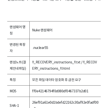
랜섬웨어 명
Nuke 랜섬웨어
칭
변경된 확장
.nuclear55
자
랜섬노트(결
!!_RECOVERY_instructions_!!.txt / !!_RECOV
제안내파일)
ERY_instructions_!!.html
특징
모든 파일 데이타 암호화 후 금전 요구
MD5
ff0e42146794f0d080df0467337b2d01
26ef91a61e0d1bdefd22162c30af92e0fadf00
SHA-1