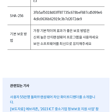
c3
3fb5af5018d03ff87735c678bef687cd5099e6
SHA-256
4c8c0636b62919c3b7d2072de9
가장 기본적이며 효과가 좋은 보호 방법은
기본 보호 방
신뢰 높은 안티랜섬웨어 프로그램을 사용하세요
법
보안 소프트웨어를 최신으로 유지해주세요
관련있는 기사
사용자 55만명 돌파!!! 랜섬웨어 차단 화이트디펜더를 소개합니
다.
[보도자료] 에브리존, '2023 ICT 중소기업 정보보호 지원 사업' 참