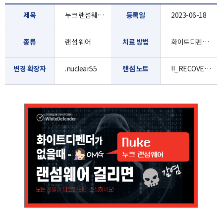
제목
누크 랜섬웨어 Nuke
등록일
2023-06-18
종류
랜섬 웨어
치료 방법
화이트디펜더로 진단/치료 가능합니다.
변경 확장자
.nuclear55
랜섬 노트
!!_RECOVERY_instructions_!!.txt / !!_RECOVERY_instructions_!!.html