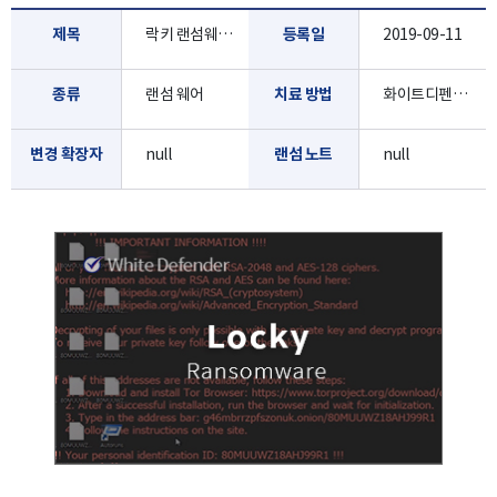
제목
락키 랜섬웨어 Locky
등록일
2019-09-11
종류
랜섬 웨어
치료 방법
화이트디펜더로 진단/치료 가능합니다.
변경 확장자
null
랜섬 노트
null