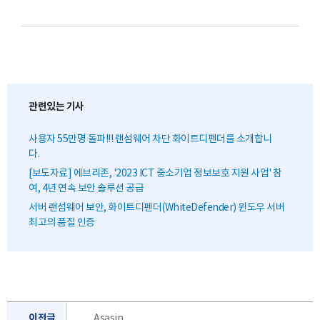
관련있는 기사
사용자 55만명 돌파!!! 랜섬웨어 차단 화이트디펜더를 소개합니
다.
[보도자료] 에브리존, '2023 ICT 중소기업 정보보호 지원 사업' 참
여, 4년 연속 보안 솔루션 공급
서버 랜섬웨어 보안, 화이트디펜더(WhiteDefender) 윈도우 서버
최고의 품질 인증
이전글
Asasin