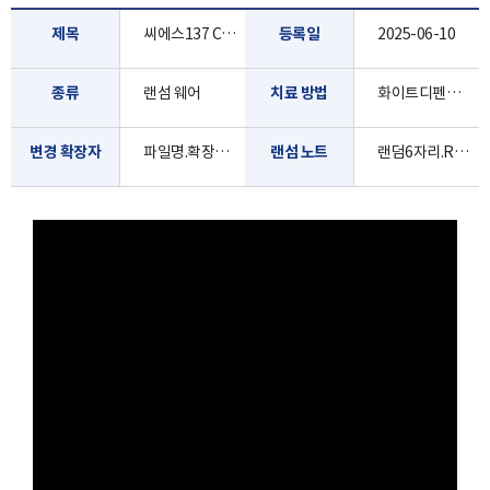
제목
씨에스137 Cs137
등록일
2025-06-10
종류
랜섬 웨어
치료 방법
화이트디펜더로 진단/치료 가능합니다.
변경 확장자
파일명.확장자(이름변경 없이 암호화)
랜섬 노트
랜덤6자리.README.txt