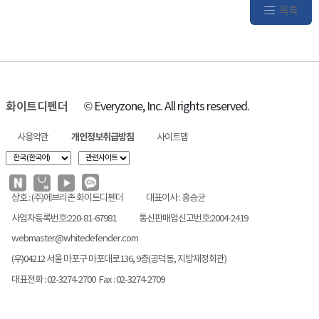
목록
화이트디펜더
© Everyzone, Inc. All rights reserved.
사용약관
개인정보취급방침
사이트맵
상호 : (주)에브리존 화이트디펜더
대표이사 : 홍승균
사업자등록번호:220-81-67981
통신판매업신고번호:2004-2419
webmaster@whitedefender.com
(우)04212 서울 마포구 마포대로136, 9층(공덕동, 지방재정회관)
대표전화 : 02-3274-2700 Fax : 02-3274-2709