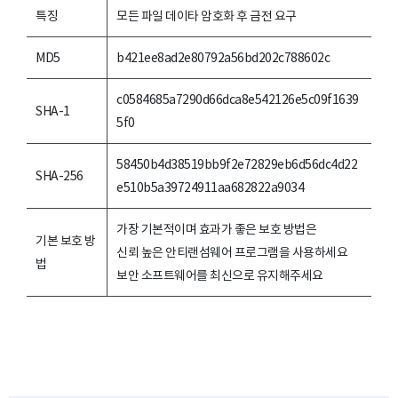
특징
모든 파일 데이타 암호화 후 금전 요구
MD5
b421ee8ad2e80792a56bd202c788602c
c0584685a7290d66dca8e542126e5c09f1639
SHA-1
5f0
58450b4d38519bb9f2e72829eb6d56dc4d22
SHA-256
e510b5a39724911aa682822a9034
가장 기본적이며 효과가 좋은 보호 방법은
기본 보호 방
신뢰 높은 안티랜섬웨어 프로그램을 사용하세요
법
보안 소프트웨어를 최신으로 유지해주세요