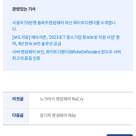
관련있는 기사
사용자 55만명 돌파!!! 랜섬웨어 차단 화이트디펜더를 소개합니
다.
[보도자료] 에브리존, '2023 ICT 중소기업 정보보호 지원 사업' 참
여, 4년 연속 보안 솔루션 공급
서버 랜섬웨어 보안, 화이트디펜더(WhiteDefender) 윈도우 서버
최고의 품질 인증
이전글
노크라이 랜섬웨어 NoCry
다음글
알디피 랜섬웨어 Rdp