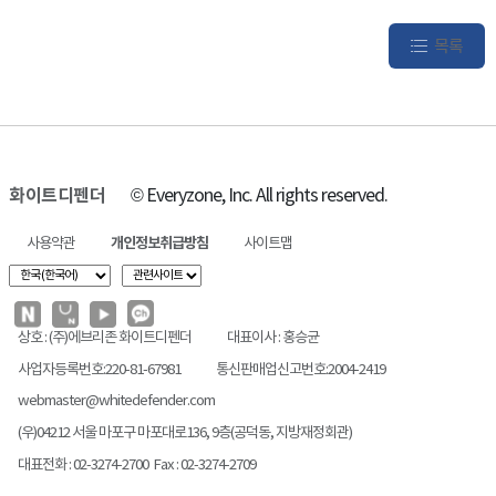
목록
화이트디펜더
© Everyzone, Inc. All rights reserved.
사용약관
개인정보취급방침
사이트맵
상호 : (주)에브리존 화이트디펜더
대표이사 : 홍승균
사업자등록번호:220-81-67981
통신판매업신고번호:2004-2419
webmaster@whitedefender.com
(우)04212 서울 마포구 마포대로136, 9층(공덕동, 지방재정회관)
대표전화 : 02-3274-2700 Fax : 02-3274-2709