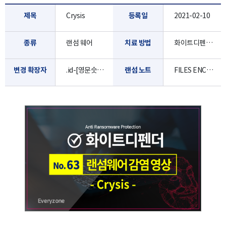
제목
Crysis
등록일
2021-02-10
종류
랜섬 웨어
치료 방법
화이트디펜더로 진단/치료 가능합니다.
변경 확장자
.id-[영문숫자8자리].[yourfiles1@cock.li].yoAD
랜섬 노트
FILES ENCRYPTED.txt