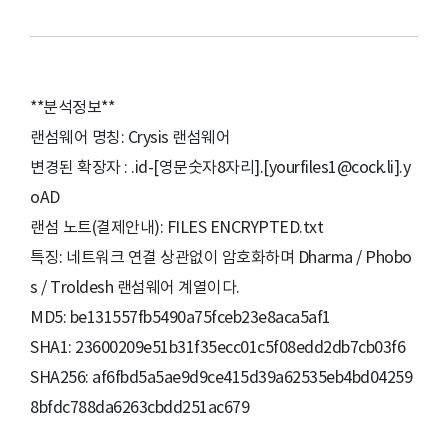
**분석정보**
랜섬웨어 명칭: Crysis 랜섬웨어
변경된 확장자 : .id-[영문숫자8자리].[yourfiles1@cock.li].y
oAD
랜섬 노트(결제안내): FILES ENCRYPTED.txt
특징: 네트워크 연결 상관없이 암호화하며 Dharma / Phobo
s / Troldesh 랜섬웨어 계열이다.
MD5: be131557fb5490a75fceb23e8aca5af1
SHA1: 23600209e51b31f35ecc01c5f08edd2db7cb03f6
SHA256: af6fbd5a5ae9d9ce415d39a62535eb4bd04259
8bfdc788da6263cbdd251ac679