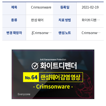
제목
Crimsonware
등록일
2021-02-19
종류
랜섬 웨어
치료 방법
화이트디펜더로 진단/치료 가능합니다.
변경 확장자
.[Crimsonware@protonmail.ch]
랜섬 노트
Crimsonware@protonmail.ch.hta