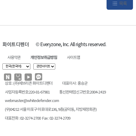
목록
화이트디펜더
© Everyzone, Inc. All rights reserved.
사용약관
개인정보취급방침
사이트맵
상호 : (주)에브리존 화이트디펜더
대표이사 : 홍승균
사업자등록번호:220-81-67981
통신판매업신고번호:2004-2419
webmaster@whitedefender.com
(우)04212 서울 마포구 마포대로136, 9층(공덕동, 지방재정회관)
대표전화 : 02-3274-2700 Fax : 02-3274-2709