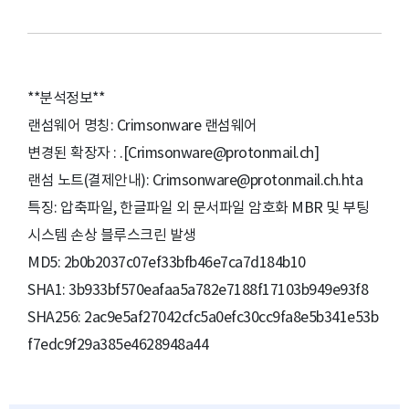
**분석정보**
랜섬웨어 명칭: Crimsonware 랜섬웨어
변경된 확장자 : .[Crimsonware@protonmail.ch]
랜섬 노트(결제안내): Crimsonware@protonmail.ch.hta
특징: 압축파일, 한글파일 외 문서파일 암호화 MBR 및 부팅
시스템 손상 블루스크린 발생
MD5: 2b0b2037c07ef33bfb46e7ca7d184b10
SHA1: 3b933bf570eafaa5a782e7188f17103b949e93f8
SHA256: 2ac9e5af27042cfc5a0efc30cc9fa8e5b341e53b
f7edc9f29a385e4628948a44