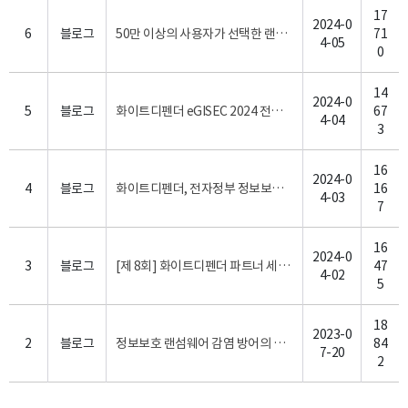
17
2024-0
6
블로그
50만 이상의 사용자가 선택한 랜섬웨어 보안제품, 화이트디펜더
71
4-05
0
14
2024-0
5
블로그
화이트디펜더 eGISEC 2024 전시회 생생한 참여 현장 소식!
67
4-04
3
16
2024-0
4
블로그
화이트디펜더, 전자정부 정보보호 솔루션 페어 eGISEC 2024 랜섬웨어 보안 소개
16
4-03
7
16
2024-0
3
블로그
[제 8회] 화이트디펜더 파트너 세미나 진행 종료! - 강력한 랜섬웨어 대응 방안을 위한 전략 (2024.02.27.화)
47
4-02
5
18
2023-0
2
블로그
정보보호 랜섬웨어 감염 방어의 수호자, 안티랜섬웨어 화이트디펜더 (WhiteDefender)
84
7-20
2