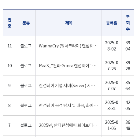
조
번
분류
제목
등록일
회
호
수
2025-0
39
11
블로그
WannaCry (워너크라이) 랜섬웨어 감염 사례 분석과 안티랜섬웨어 대응 방어 전략
8-02
04
2025-0
39
10
블로그
RaaS_“건라 Gunra 랜섬웨어" 화이트디펜더 서비스로 방어
7-26
28
2025-0
35
9
블로그
랜섬웨어 기업 서버(Server) 시스템 공격, 기업이 멈춘다.
7-07
64
2025-0
42
8
블로그
랜섬웨어 공격 탐지 및 대응, 화이트디펜더(WhiteDefender) 안티랜섬웨어 필요성
3-31
05
2025-0
36
7
블로그
2025년, 안티랜섬웨어 화이트디펜더(WhiteDefender) 글로벌 랜섬웨어 보안제품으로 성장하겠습니다.
1-06
48