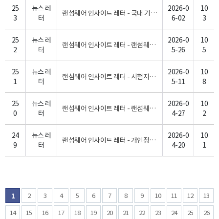
25
뉴스 레
2026-0
10
랜섬웨어 인사이트 레터 - 국내 기업 82% “최근 1년 내 보안 침해 경험”…평균 피해액 39억원 [6월 1주]
3
터
6-02
3
25
뉴스 레
2026-0
10
랜섬웨어 인사이트 레터 - 랜섬웨어 피해 94%가 중소·중견기업… “메일·원격접속부터 점검해야” [5월 4주]
2
터
5-26
5
25
뉴스 레
2026-0
10
랜섬웨어 인사이트 레터 - 시험지에 비트코인 요구 메시지 노출, 美 대학가 휩쓴 캔버스 해킹 사태 [5월 3주]
1
터
5-11
8
25
뉴스 레
2026-0
10
랜섬웨어 인사이트 레터 - 랜섬웨어 조직끼리 해킹전…0APT 조직, 경쟁 랜섬웨어 조직 크라이빗 해킹 협박 [4월 5주]
0
터
4-27
2
24
뉴스 레
2026-0
10
랜섬웨어 인사이트 레터 - 개인정보보호 개정법 이후의 랜섬웨어 대응, 이제는 '복구'가 아니라 '설계'다 [4월 4주]
9
터
4-20
1
2
3
4
5
6
7
8
9
10
11
12
13
1
14
15
16
17
18
19
20
21
22
23
24
25
26