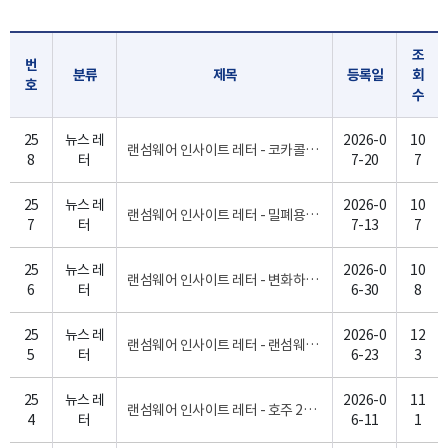
조
번
분류
제목
등록일
회
호
수
25
뉴스 레
2026-0
10
랜섬웨어 인사이트 레터 - 코카콜라, 랜섬웨어 공격에 美 페어라이프 생산 중단 [7월 4주]
8
터
7-20
7
25
뉴스 레
2026-0
10
랜섬웨어 인사이트 레터 - 밀폐용기 대표주자 락앤락, 130만명 개인정보는 줄줄 샜다[7월 3주]
7
터
7-13
7
25
뉴스 레
2026-0
10
랜섬웨어 인사이트 레터 - 변화하는 보안 환경, 더욱 중요해지는 랜섬웨어 대응을 위한 화이트디펜더! [6월 5주]
6
터
6-30
8
25
뉴스 레
2026-0
12
랜섬웨어 인사이트 레터 - 랜섬웨어에 뚫린 韓 코미코…K-반도체 기술 유출 우려 [6월 4주]
5
터
6-23
3
25
뉴스 레
2026-0
11
랜섬웨어 인사이트 레터 - 호주 2위 설탕업체 사이버 공격 피해... 글로벌 원당 공급망 비상 [6월 2주]
4
터
6-11
1