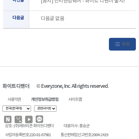
이전글
[공지] 안티랜섬웨어 - 화이트 디펜더 출시!
다음글
다음글 없음
목록
화이트디펜더
© Everyzone, Inc. All rights reserved.
사용약관
개인정보취급방침
사이트맵
상호 : (주)에브리존 화이트디펜더
대표이사 : 홍승균
사업자등록번호:220-81-67981
통신판매업신고번호:2004-2419