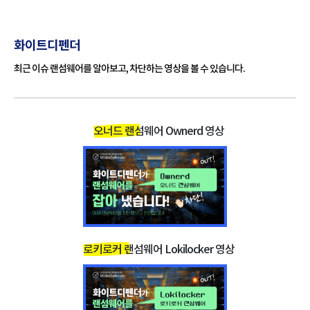
랜섬노트는이 지침을 따르라는 요구 사항을 넣은 메모입니다.
화이트디펜더
최근 이슈 랜섬웨어를 알아보고, 차단하는 영상을 볼 수 있습니다.
랜섬웨어 명
Ownerd 랜섬웨어
칭
변경된 확장
파일명.확장자.[ownerde@cyberfear.com].
자
ownerd
오너드 랜섬웨어 Ownerd 영상
랜섬노트(결
#Read-for-recovery.txt
제안내파일)
특징
모든 파일 데이타 암호화 후 금전 요구
MD5
ed0ed78c53edc63498225e8dae1013bd
3d5f128ed787a00ede2cc3df417cab24fc9
SHA-1
3f89a
8efc5c622945cb10f10647035bfeb1a2a646
SHA-256
8e11f9bc4bdeef9ab29bdeea12c3
로키로커 랜섬웨어 Lokilocker 영상
가장 기본적이며 효과가 좋은 보호 방법은
기본 보호 방
신뢰 높은 안티랜섬웨어 프로그램을 사용하세
법
요
보안 소프트웨어를 최신으로 유지해주세요