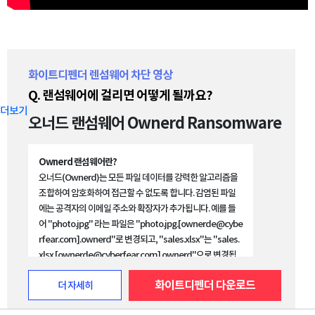
화이트디펜더 렌섬웨어 차단 영상
Q. 랜섬웨어에 걸리면 어떻게 될까요?
더보기
오너드 랜섬웨어 Ownerd Ransomware
Ownerd
랜섬웨어란?
오너드(Ownerd)는 모든 파일 데이터를 강력한 알고리즘을
조합하여 암호화하여 접근할 수 없도록 합니다. 감염된 파일
에는 공격자의 이메일 주소와 확장자가 추가됩니다. 예를 들
어 "photo.jpg" 라는 파일은 "photo.jpg.[ownerde@cybe
rfear.com].ownerd"로 변경되고, "sales.xlsx"는 "sales.
xlsx.[ownerde@cyberfear.com].ownerd"으로 변경됩
니다. 이 공격 프로세스가 완료되면 파일이 들어있는 모든 디
화이트디펜더 다운로드
더 자세히
렉토리에 "#Read-for-recovery.txt"라는 제목을 가진 랜섬
노트가 생성 됩니다.