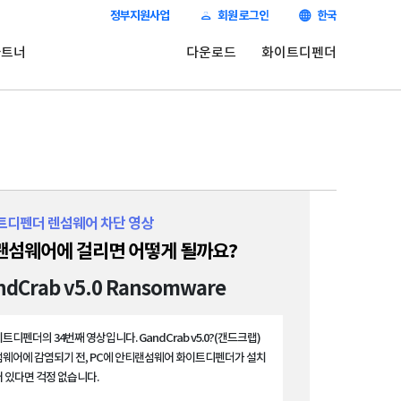
정부지원사업
회원 로그인
한국
파트너
다운로드
화이트디펜더
트디펜더 렌섬웨어 차단 영상
 랜섬웨어에 걸리면 어떻게 될까요?
ndCrab v5.0 Ransomware
트디펜더의 34번째 영상입니다. GandCrab v5.0?(갠드크랩)
웨어에 감염되기 전, PC에 안티랜섬웨어 화이트디펜더가 설치
 있다면 걱정 없습니다.