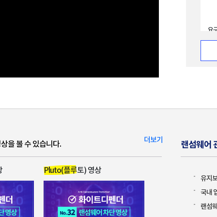
요구
요.
*분
랜섬
더보기
상을 볼 수 있습니다.
랜섬웨어 
암호
랜섬
상
Pluto(플루토) 영상
유지보
국내 
랜섬웨