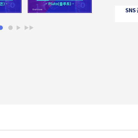
SNS
●
●
▶
▶▶