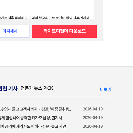
하는것을 들어줘도 파일이 복구된다는 보장이 없으니 주의하세
화이트디펜더 다운로드
더 자세히
석정보*
웨어 명칭: GandCrab v5.0(갠드크랩) 랜섬웨어
관련 기사
전문가 뉴스 PICK
더보기
화 수법: 사용자의 모든 파일이 .rwksq로 변경
노트: NNIFU-DECRYPT.html
2026-04-19
수업체 뚫고 고객사까지…경찰, '이중 탈취형..
2026-04-19
업체 랜섬웨어 공격한 카자흐 남성, 현지서 ..
2026-04-19
어 공격에 제약사도 피해…주문·출고 지연