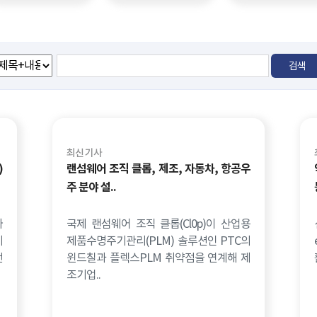
최신 기사
)
랜섬웨어 조직 클롭, 제조, 자동차, 항공우
주 분야 설..
따
국제 랜섬웨어 조직 클롭(Cl0p)이 산업용
기
제품수명주기관리(PLM) 솔루션인 PTC의
전
윈드칠과 플렉스PLM 취약점을 연계해 제
조기업..