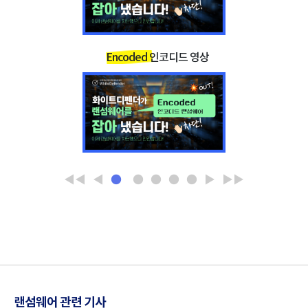
법
요
보안 소프트웨어를 최신으로 유지해주세요
Encoded 인코디드 영상
◀◀
◀
●
●
●
●
●
▶
▶▶
랜섬웨어 관련 기사