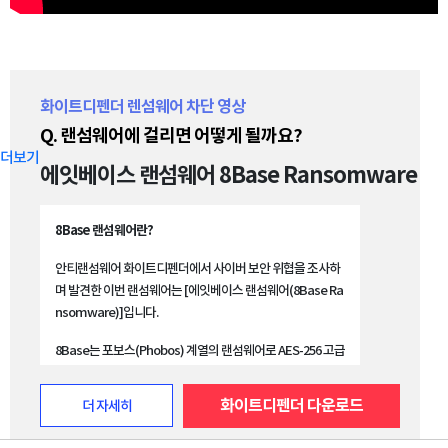
화이트디펜더 렌섬웨어 차단 영상
Q. 랜섬웨어에 걸리면 어떻게 될까요?
더보기
에잇베이스 랜섬웨어 8Base Ransomware
8Base 랜섬웨어란?
안티랜섬웨어 화이트디펜더에서 사이버 보안 위협을 조사하
며 발견한 이번 랜섬웨어는 [에잇베이스 랜섬웨어(8Base Ra
nsomware)]입니다.
8Base는 포보스(Phobos) 계열의 랜섬웨어로 AES-256 고급
암호화 알고리즘을 이용해 사용자의 파일을 감염시키고 파일
데이터 이름에 .8base 확장자를 추가합니다. 예를 들면 "digi
화이트디펜더 다운로드
더 자세히
tal.jpg"라는 제목의 이미지 파일은 "digital.jpg.8base"로
변경됩니다. "info.xlsx"라는 엑셀 파일이 "info.xlsx.8bas