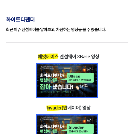
e" 등으로 변하는 모습을 확인할 수 있습니다.
랜섬노트는 2개가 생성되며, hat파일과 txt파일로 제공됩니
화이트디펜더
다.
최근 이슈 랜섬웨어를 알아보고, 차단하는 영상을 볼 수 있습니다.
랜섬웨어 명
8Base 랜섬웨어
칭
에잇베이스 랜섬웨어 8Base 영상
변경된 확장
파일명.확장자.id[고유아이디].[support@rex
자
sdata.pro].8base
랜섬노트(결
info.txt / info.hta
제안내파일)
특징
모든 파일 데이타 암호화 후 금전 요구
MD5
3f520f0a58e0f6a68affc7a6b31b0bf2
5c020a7f2cb8f3c17d6d7351166fde08e526
SHA-1
d401
Invader(인베이더) 영상
757d49bcb32274b98a8d473b4a9cff312917
SHA-256
60a0209745fe20582a0346c3d634
가장 기본적이며 효과가 좋은 보호 방법은
기본 보호 방
신뢰 높은 안티랜섬웨어 프로그램을 사용하세