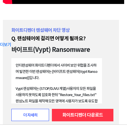
화이트디펜더 렌섬웨어 차단 영상
Q. 랜섬웨어에 걸리면 어떻게 될까요?
더보기
바이프트(Vypt) Ransomware
안티랜섬웨어 화이트디펜더에서 사이버 보안 위협을 조사하
며 발견한 이번 랜섬웨어는 [바이프트 랜섬웨어(Vypt Ranso
mware)]입니다.
Vypt 랜섬웨어는 (STOP/DJVU 계열)사용자의 모든 파일을
사용하지 못하도록 암호화 한뒤 "Restore_Your_Files.txt"
랜섬노트 파일을 제작해 모든 영역에 사용자가 보도록 유도합
니다. 이 악성 랜섬웨어는 감염된 장치의 파일을 암호화 하고,
파일명에 [파일명.확장자_[ID-고유값_Mail-Ross.dec1966
화이트디펜더 다운로드
더 자세히
@gmail.com].Vypt]을 추가합니다.