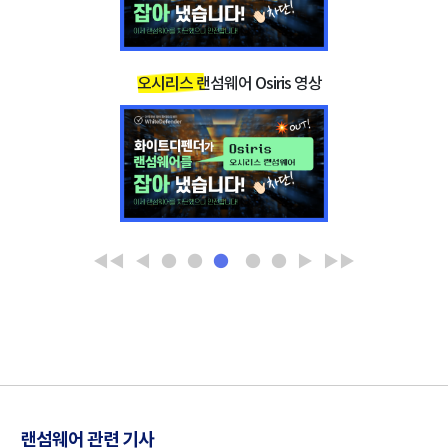
8e288d4319a518755a6e58e0506b9ec1a6b
SHA-256
4559edfa3285b0ab3b56cf37b5e55
가장 기본적이며 효과가 좋은 보호 방법은
기본 보호 방
신뢰 높은 안티랜섬웨어 프로그램을 사용하세
오시리스 랜섬웨어 Osiris 영상
법
요
보안 소프트웨어를 최신으로 유지해주세요
◀◀
◀
●
●
●
●
●
▶
▶▶
랜섬웨어 관련 기사