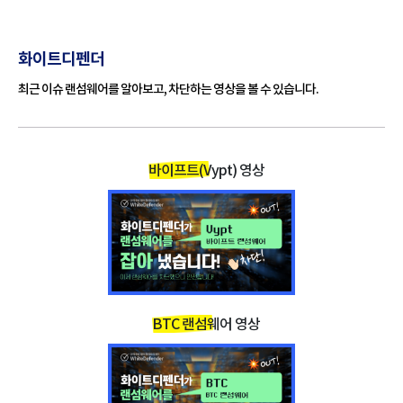
이 랜섬웨어는 사용자의 바탕화면을 변경 합니다. 랜섬노트
메모에는 이 PC는 랜섬웨어에 감염되어 모든 파일이 암호화
되었음을 알려주고, 파일의 암호를 해독하려면 비트코인으로
화이트디펜더
암호 해독기를 구입해야 한다고 알립니다.
최근 이슈 랜섬웨어를 알아보고, 차단하는 영상을 볼 수 있습니다.
랜섬노트는이 지침을 따르라는 요구 사항을 넣은 메모입니다.
바이프트(Vypt) 영상
랜섬웨어 명
Vypt 랜섬웨어
칭
변경된 확장
파일명.확장자_[ID-고유값_Mail-Ross.dec19
자
66@gmail.com].Vypt
랜섬노트(결
ReadMe.hta / Restore_Your_Files.txt
제안내파일)
BTC 랜섬웨어 영상
특징
모든 파일 데이타 암호화 후 금전 요구
MD5
0a56f559dc0bad2522eb1b757e942ffc
e0099c491144882394e7923c874a3b5d0da5
SHA-1
4e34